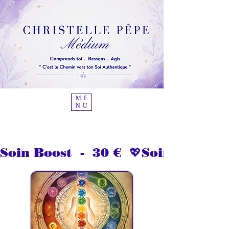
ME
NU
Soin Boost  -  30 €  💖