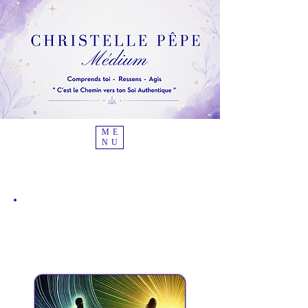
ME
NU
Coaching
indiviuel