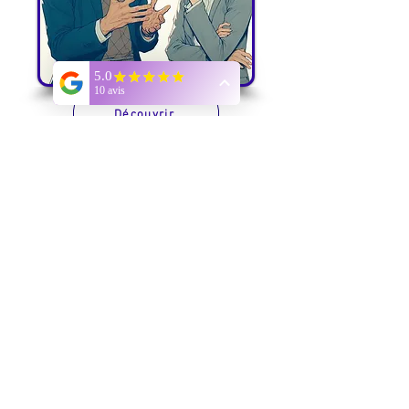
Découvrir
Christelle,
A ton écoute pour te guider sur ton
chemin
christellepepe@gmail.com
Tel:
06.13.21.17.65
Cabinet à Saint André de Sangonis
34725
Contacte-moi