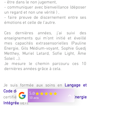
- être dans le non jugement,
- communiquer avec bienveillance (déposer
un regard et non une vérité ) ,
- faire preuve de discernement entre ses
émotions et celle de l’autre.
Ces dernières années, j’ai suivi des
enseignements qui m’ont initié et éveillé
mes capacités extrasensorielles (Pauline
Energie, Gils Médium-voyant, Sophie Guedj
Metthey, Muriel Letard, Sofie Light, Âme
Soleil ...).
Je mesure le chemin parcouru ces 10
dernières années grâce à cela.
Je suis formée aux soins en
Langage et
Code de Lumière
et
certifiée
Praticienne Thérapie Energie
Intégrée
(IET).
Aujourd’hui je me sens sereine, libre
d’écouter
mon Âme et de créer mes protocoles.